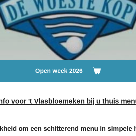
Open week 2026
nfo voor 't Vlasbloemeken bij u thuis me
jkheid om een schitterend menu in simpele h