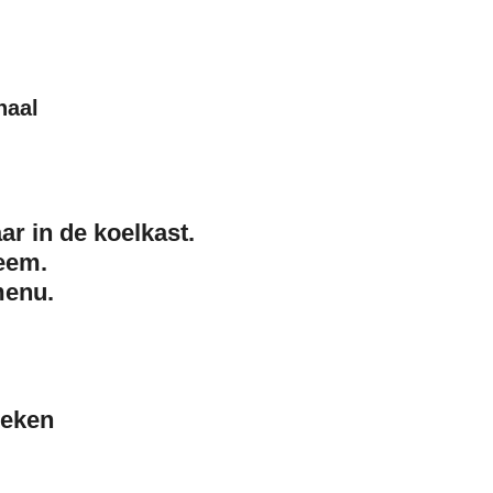
haal
r in de koelkast.
eem.
menu
.
meken