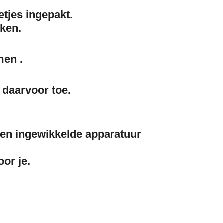
etjes ingepakt.
aken.
men .
daarvoor toe.
 geen ingewikkelde apparatuur
ben.
or je.