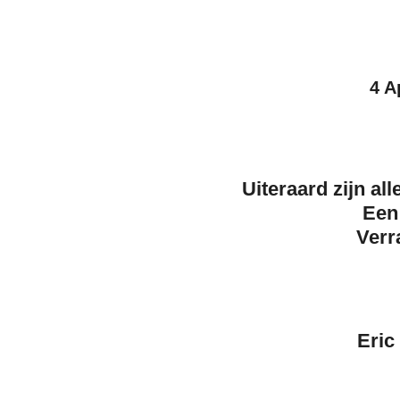
4 A
Uiteraard zijn al
Ee
Verr
Eric