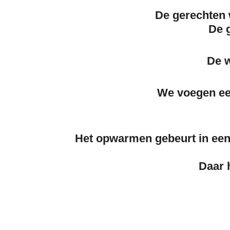
De gerechten w
De g
De w
We voegen ee
Het opwarmen gebeurt in een 
in 
Daar 