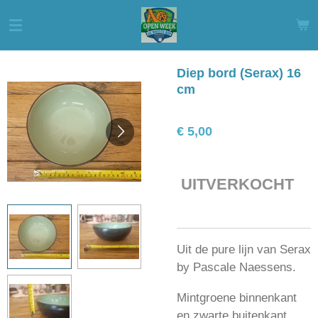
Ga
direct
naar
de
Diep bord (Serax) 16
hoofdinhoud
cm
€ 5,00
UITVERKOCHT
Uit de pure lijn van Serax
by Pascale Naessens.
Mintgroene binnenkant
en zwarte buitenkant